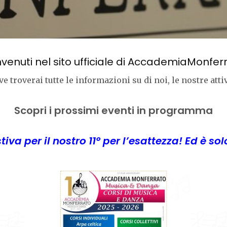
venuti nel sito ufficiale di AccademiaMonfer
e troverai tutte le informazioni su di noi, le nostre atti
Scopri i prossimi eventi in programma
iva per il nostro 11° per l’esattezza! Ed è solo